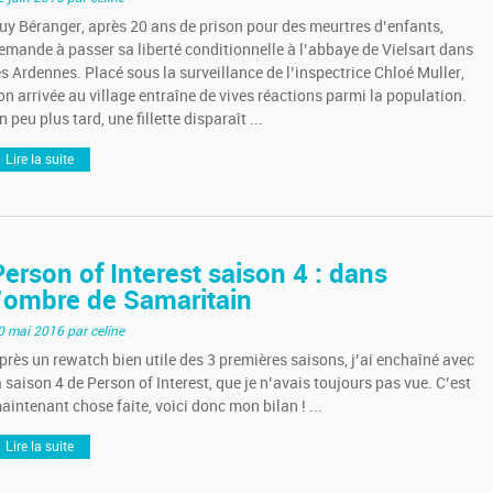
uy Béranger, après 20 ans de prison pour des meurtres d’enfants,
emande à passer sa liberté conditionnelle à l’abbaye de Vielsart dans
es Ardennes. Placé sous la surveillance de l’inspectrice Chloé Muller,
on arrivée au village entraîne de vives réactions parmi la population.
n peu plus tard, une fillette disparaît ...
Lire la suite
Person of Interest saison 4 : dans
l’ombre de Samaritain
0 mai 2016
par celine
près un rewatch bien utile des 3 premières saisons, j’ai enchaîné avec
a saison 4 de Person of Interest, que je n’avais toujours pas vue. C’est
aintenant chose faite, voici donc mon bilan ! ...
Lire la suite