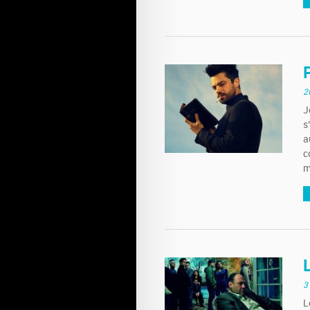
2
J
s
a
c
m
3
L