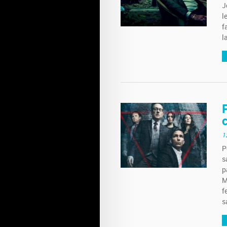
J
l
f
l
1
P
s
p
M
f
s