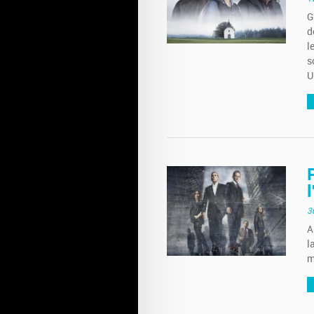
G
d
l
s
U
3
A
l
m