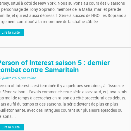
ersey, situé à côté de New York. Nous suivons au cours des 6 saisons
e personnage de Tony Soprano, membre de la Mafia, mari et père de
amille, et qui est aussi dépressif. Série à succès de HBO, les Soprano a
argement contribué à la renommée de la chaîne câblée ...
Lire la suite
Person of Interest saison 5 : dernier
combat contre Samaritain
2 juillet 2016
par celine
erson of Interest s’est terminée il y a quelques semaines, à l’issue de
a 5ème saison. J’avais commencé cette série assez tard, et j’avais mis
as mal de temps à accrocher en raison du côté procedural des débuts.
ais au fil du temps et des saisons, la série devient de plus en plus
euilletonnante, avec des intrigues courant sur plusieurs épisodes ou
aisons ...
Lire la suite