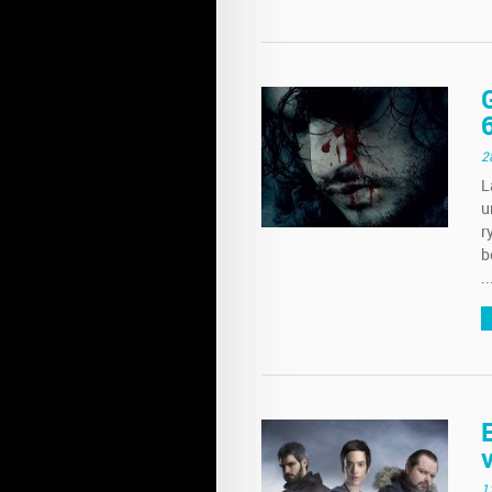
2
L
u
r
b
..
1