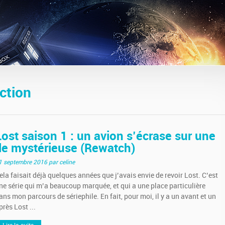
ction
Lost saison 1 : un avion s’écrase sur une
île mystérieuse (Rewatch)
1 septembre 2016
par celine
ela faisait déjà quelques années que j’avais envie de revoir Lost. C’est
ne série qui m’a beaucoup marquée, et qui a une place particulière
ans mon parcours de sériephile. En fait, pour moi, il y a un avant et un
près Lost ...