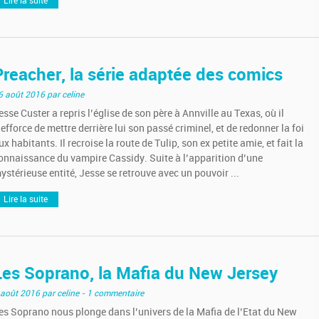
Lire la suite
Preacher, la série adaptée des comics
6 août 2016
par celine
esse Custer a repris l’église de son père à Annville au Texas, où il
’efforce de mettre derrière lui son passé criminel, et de redonner la foi
ux habitants. Il recroise la route de Tulip, son ex petite amie, et fait la
onnaissance du vampire Cassidy. Suite à l’apparition d’une
ystérieuse entité, Jesse se retrouve avec un pouvoir ...
Lire la suite
Les Soprano, la Mafia du New Jersey
 août 2016
par celine
- 1 commentaire
es Soprano nous plonge dans l’univers de la Mafia de l’Etat du New