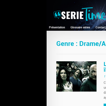
Présentation
Glossaire séries
Contact
Genre : Drame/A
1
C
u
d
a