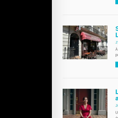
2
À
p
2
U