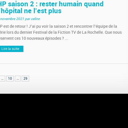
HP saison 2 : rester humain quand
’hôpital ne l’est plus
 novembre 2021
par celine
P est de retour ! J’ai pu voir la saison 2 et rencontrer l’équipe de la
érie lors du dernier Festival de la Fiction TV de La Rochelle. Que nous
éservent ces 10 nouveaux épisodes ? ...
Lire la suite
…
10
…
29