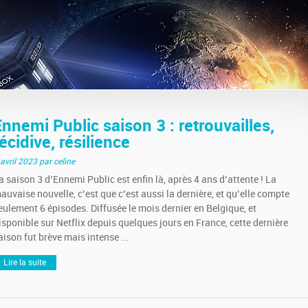
Ennemi Public saison 3 : retrouvailles,
écidive, résilience
 avril 2023
par celine
a saison 3 d’Ennemi Public est enfin là, après 4 ans d’attente ! La
auvaise nouvelle, c’est que c’est aussi la dernière, et qu’elle compte
eulement 6 épisodes. Diffusée le mois dernier en Belgique, et
isponible sur Netflix depuis quelques jours en France, cette dernière
aison fut brève mais intense ...
Lire la suite