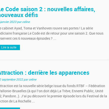
Le Code saison 2 : nouvelles affaires,
nouveaux défis
 janvier 2023
par celine
e cabinet Ayad, Toma et Vanhoven rouvre ses portes ! La série
udiciaire française Le Code est de retour pour une saison 2. Que nous
éservent ces 6 nouveaux épisodes ? ...
Lire la suite
Attraction : derrière les apparences
0 septembre 2022
par celine
ttraction est la nouvelle série belge issue du fonds RTBF – Fédération
allonie-Bruxelles (à qui l’on doit déjà La Trêve, Ennemi Public, Unité
2, Pandore…). J’ai pu découvrir le premier épisode lors du Festival de la
iction de La Rochelle ...