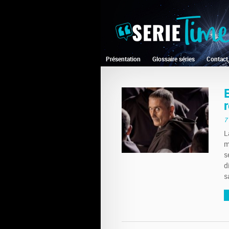
Présentation
Glossaire séries
Contact
r
7
L
m
s
d
s