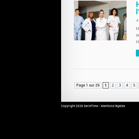
l
4
H
s
r
Page 1 sur 29
1
2
3
4
5
Copyright 2026 SerieTime -
Mentions légales