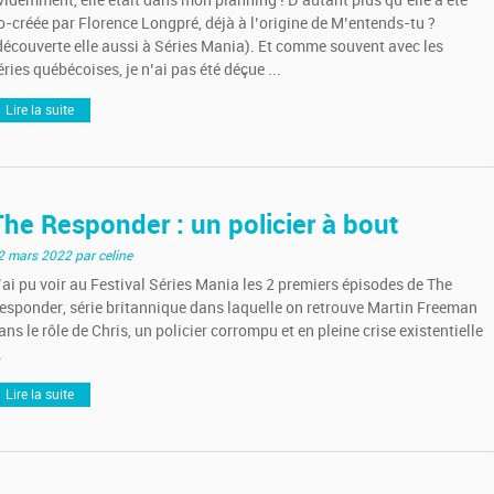
videmment, elle était dans mon planning ! D’autant plus qu’elle a été
o-créée par Florence Longpré, déjà à l’origine de M’entends-tu ?
découverte elle aussi à Séries Mania). Et comme souvent avec les
éries québécoises, je n’ai pas été déçue ...
Lire la suite
The Responder : un policier à bout
2 mars 2022
par celine
’ai pu voir au Festival Séries Mania les 2 premiers épisodes de The
esponder, série britannique dans laquelle on retrouve Martin Freeman
ans le rôle de Chris, un policier corrompu et en pleine crise existentielle
.
Lire la suite