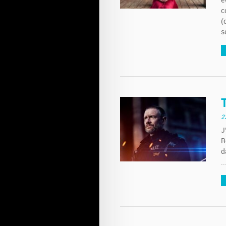
é
c
(
s
2
J
R
d
..