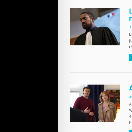
4
L
j
r
2
A
W
4
F