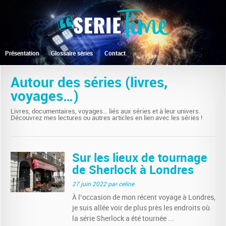
Présentation
Glossaire séries
Contact
Autour des séries (livres,
voyages…)
Livres, documentaires, voyages… liés aux séries et à leur univers.
Découvrez mes lectures ou autres articles en lien avec les séries !
Sur les lieux de tournage
de Sherlock à Londres
27 juin 2022
par celine
À l’occasion de mon récent voyage à Londres,
je suis allée voir de plus près les endroits où
la série Sherlock a été tournée ...