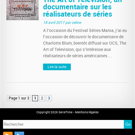
documentaire sur les
réalisateurs de séries
18 avril 2017
par celine
A l’occasion du Festival Séries Mania, j’ai eu
l’occasion de découvrir le documentaire de
Charlotte Blum, bientôt diffusé sur OCS, The
Art of Television, qui s’intéresse aux
réalisateurs de séries américaines ...
Lire la suite
Page 1 sur 3
1
2
3
Copyright 2026 SerieTime -
Mentions légales