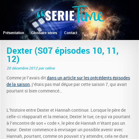
Présentation
Glossaire séries
Contact
Dexter (S07 épisodes 10, 11,
12)
20 décembre 2012
par celine
Comme je l’avais dit
dans un article sur les précédents épisodes
de la saison
, j’étais pas mal déçue par cette saison 7, qui avait
pourtant si bien commencé…
L’histoire entre Dexter et Hannah continue. Lorsque le père de
celle-ci réapparaît et la menace, Dexter le tue, ce qui va pourtant
à l’encontre de son « code », le père de Hannah n’étant pas un
tueur. Dexter commence à envisager un possible avenir avec
Hannah, pourtant, comme on pouvait s’y attendre, cela ne dure