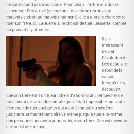
ne correspond pas à son code. Pour cela, il l’attire aux docks,
cependant Deb arrive (encore une fois elle se retrouve au
mauvais endroit au mauvais moment), elle a alors le choix entre
tuer son frère, ou LaGuerta. Elle choisit de tuer LaGuerta, comme
on pouvait s’y attendre.
Il est
intéressant
de voir
l’évolution de
Deb depuis le
début de la
saison,
lorsqu’elle a
découvert
que son frère était un tueur. Elle a d’abord voulu l’empêcher de
tuer, avant de se rendre compte que c’était impossible, puis lui a
demandé de tuer quelqu’un qui avait échappé au système
judiciaire, et maintenant, elle va même jusqu’à tuer elle-même
une personne innocente pour protéger son frère. Deb est devenue
elle aussi une tueuse.