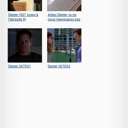
Dexter (S07 jusqu’à
Adieu Dexter, tu ne
l’épisode 9)
nous manqueras pas
(saison 8)
Dexter S07E01
Dexter S07E02