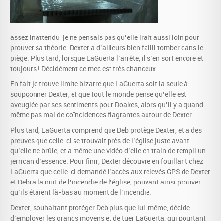
assez inattendu je ne pensais pas qu’elle irait aussi loin pour
prouver sa théorie. Dexter a d’ailleurs bien failli tomber dans le
piège. Plus tard, lorsque LaGuerta l’arrête, il s’en sort encore et
toujours ! Décidément ce mec est très chanceux.
En fait je trouve limite bizarre que LaGuerta soit la seule à
soupçonner Dexter, et que tout le monde pense qu’elle est
aveuglée par ses sentiments pour Doakes, alors qu’il y a quand
même pas mal de coïncidences flagrantes autour de Dexter.
Plus tard, LaGuerta comprend que Deb protège Dexter, et a des
preuves que celle-ci se trouvait près de l’église juste avant
qu’elle ne brûle, et a même une vidéo d’elle en train de rempli un
jerrican d’essence. Pour finir, Dexter découvre en fouillant chez
LaGuerta que celle-ci demandé l’accès aux relevés GPS de Dexter
et Debra la nuit de l’incendie de l’église, pouvant ainsi prouver
qu’ils étaient là-bas au moment de l’incendie.
Dexter, souhaitant protéger Deb plus que lui-même, décide
d’employer les grands moyens et de tuer LaGuerta, qui pourtant