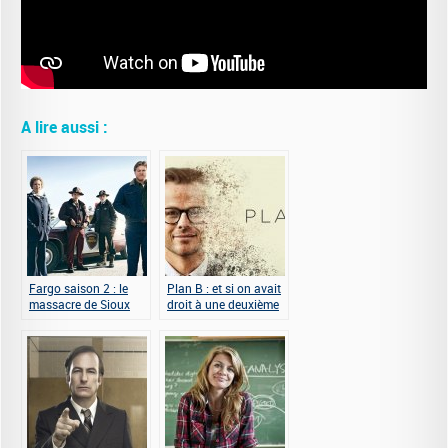
A lire aussi :
Fargo saison 2 : le
Plan B : et si on avait
massacre de Sioux
droit à une deuxième
Falls
chance ? (saison 1)