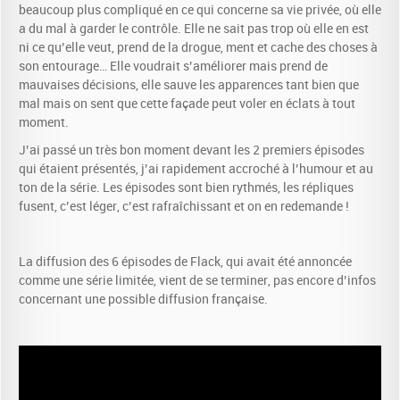
beaucoup plus compliqué en ce qui concerne sa vie privée, où elle
a du mal à garder le contrôle. Elle ne sait pas trop où elle en est
ni ce qu’elle veut, prend de la drogue, ment et cache des choses à
son entourage… Elle voudrait s’améliorer mais prend de
mauvaises décisions, elle sauve les apparences tant bien que
mal mais on sent que cette façade peut voler en éclats à tout
moment.
J’ai passé un très bon moment devant les 2 premiers épisodes
qui étaient présentés, j’ai rapidement accroché à l’humour et au
ton de la série. Les épisodes sont bien rythmés, les répliques
fusent, c’est léger, c’est rafraîchissant et on en redemande !
La diffusion des 6 épisodes de Flack, qui avait été annoncée
comme une série limitée, vient de se terminer, pas encore d’infos
concernant une possible diffusion française.