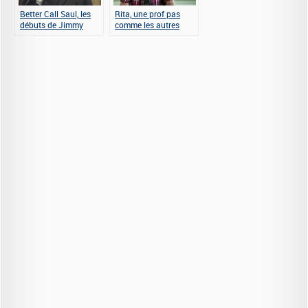
Better Call Saul, les
Rita, une prof pas
débuts de Jimmy
comme les autres
McGill alias Saul
Goodman