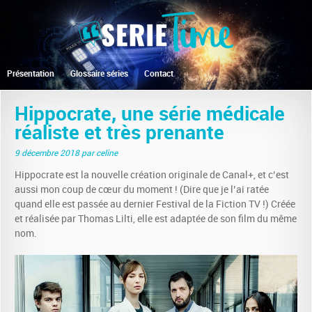
Présentation
Glossaire séries
Contact
Hippocrate, une série médicale
réaliste et très prenante
9 décembre 2018
par celine
Hippocrate est la nouvelle création originale de Canal+, et c’est
aussi mon coup de cœur du moment ! (Dire que je l’ai ratée
quand elle est passée au dernier Festival de la Fiction TV !) Créée
et réalisée par Thomas Lilti, elle est adaptée de son film du même
nom.