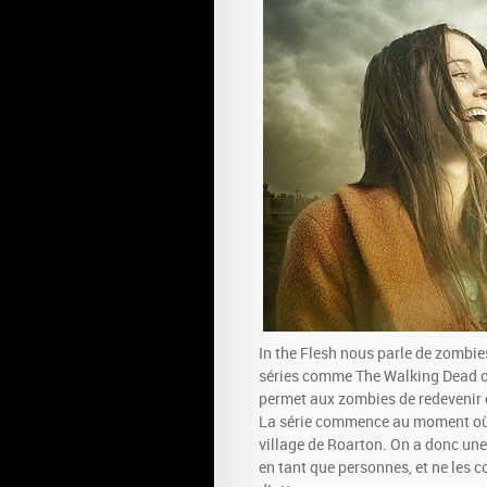
In the Flesh nous parle de zombies
séries comme The Walking Dead 
permet aux zombies de redevenir e
La série commence au moment où l’
village de Roarton. On a donc une 
en tant que personnes, et ne les 