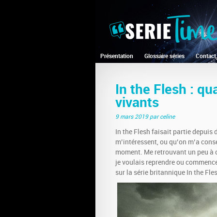
Présentation
Glossaire séries
Contact
In the Flesh : q
vivants
9 mars 2019
par celine
In the Flesh faisait partie depuis 
m’intéressent, ou qu’on m’a consei
moment. Me retrouvant un peu à cou
je voulais reprendre ou commencer
sur la série britannique In the Fle