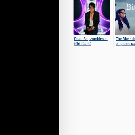
Dead Set, zombies et
The Bite : 
télé-réalité
en pleine p