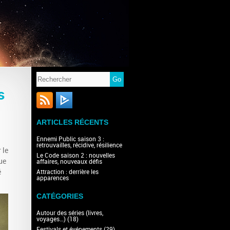
s
ARTICLES RÉCENTS
Ennemi Public saison 3 :
retrouvailles, récidive, résilience
 le
Le Code saison 2 : nouvelles
ue
affaires, nouveaux défis
é
Attraction : derrière les
apparences
CATÉGORIES
Autour des séries (livres,
voyages…)
(18)
Festivals et événements
(29)