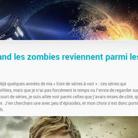
uand les zombies reviennent parmi le
déjà quelques années de ma « liste de séries à voir » : ces séries qui
llées, mais que je n’ai pas forcément le temps ou l’envie de regarder sur
rt de séries, je suis allée voir parmi celles que j’avais mises de côté, q
. J’en cherchais une avec peu d’épisodes, et mon choix s’est donc port
sh.