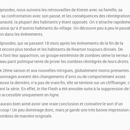
pisodes, nous suivons les retrouvailles de Kieren avec sa famille, sa
», sa confrontation avec son passé, et les conséquences des réintégratio
unauté, la plupart des habitants y étant opposés. On s’attache rapidem
 ainsi qu’à d’autres habitants du village. On découvre peu à peu le passé
ion dans les événements.
épisodes, qui se passent 18 mois après les événements de la fin de la
st encore plus tendue et les habitants de Roarton toujours divisés. De
s font leur apparition, un groupe extrémiste de zombies sème la terreur 
eau parti politique tente de priver les zombies réintégrés de leurs droits.
te 2ème saison et aux nouvelles intrigues, globalement moins prenantes.
ersonnages avaient des changements d’avis ou de comportement assez
ussi la dernière, n’a pas de vraie fin, elle se termine sur un cliffhanger, 
 la série. En effet, In the Flesh a été annulée suite à la suppression de 
e accessible uniquement en ligne.
’aurais bien aimé avoir une vraie conclusion et connaître le sort d’un
ucoup ! Un peu dommage donc, mais je garde une très bonne impression 
s zombies de manière originale.