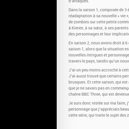
d’attaques.
Dans la saison 1, composée de 3 é
réadaptation à sa nouvelle « vie 
de zombies sur cette petite comm
à Kieren, à sa sœur, à ses parents
des personnages et leur implicat
En saison 2, nous avons droit à 6 
saison 1, alors que la situation e
nouvelles intrigues et personnage
travers le pays, tandis qu’un nouv
J’ai un peu moins accroché à cet
J’ai aussi trouvé que certains p
brusques. Et cette saison, qui est a
que je ne savais pas en commençant
chaîne BBC Three, qui est devenu
Je suis donc restée sur ma faim, j
personnage que j’appréciais bea
cette série, qui traite le sujet de