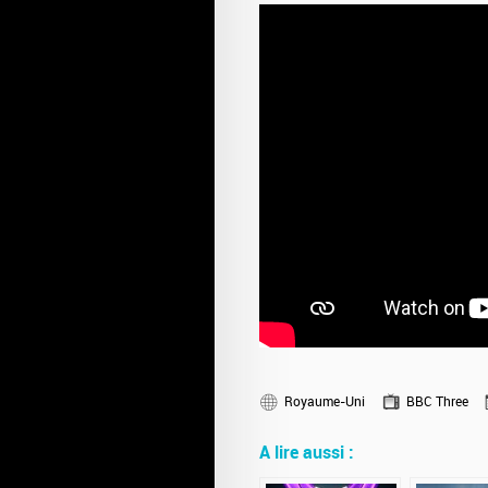
Royaume-Uni
BBC Three
A lire aussi :