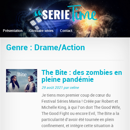
Présentation
Glossaire séries
Contact
Genre : Drame/Action
The Bite : des zombies en
pleine pandémie
29 août 2021
par celine
Je tiens mon premier coup de cœur du
Festival Séries Mania ! Créée par Robert et
Michelle King, à qui l’on doit The Good Wife,
The Good Fight ou encore Evil, The Bite a la
particularité d’avoir été tournée en plein
confinement, et intègre cette situation à