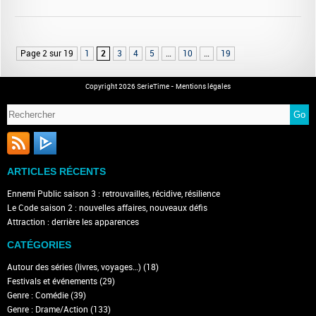
Page 2 sur 19
1
2
3
4
5
…
10
…
19
Copyright 2026 SerieTime -
Mentions légales
ARTICLES RÉCENTS
Ennemi Public saison 3 : retrouvailles, récidive, résilience
Le Code saison 2 : nouvelles affaires, nouveaux défis
Attraction : derrière les apparences
CATÉGORIES
Autour des séries (livres, voyages…)
(18)
Festivals et événements
(29)
Genre : Comédie
(39)
Genre : Drame/Action
(133)